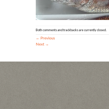
Both comments and trackbacks are currently closed.
←
Previous
Next
→