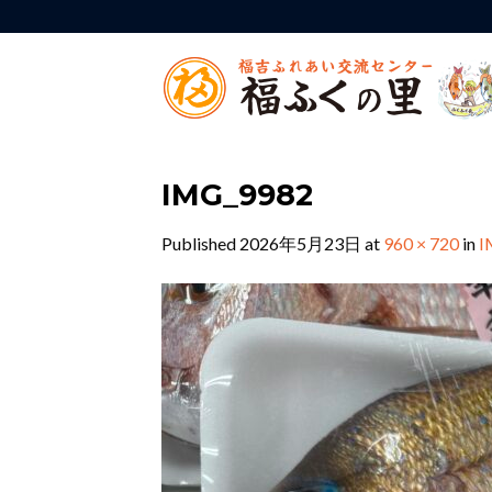
Skip
to
content
IMG_9982
Published
2026年5月23日
at
960 × 720
in
I