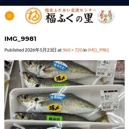
Skip
ADD ANYTHING HERE OR JUST REMOVE IT...
to
content
IMG_9981
Published
2026年5月23日
at
960 × 720
in
IMG_9981