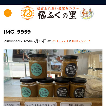
Skip
ADD ANYTHING HERE OR JUST REMOVE IT...
to
content
IMG_9959
Published
2026年5月15日
at
960 × 720
in
IMG_9959