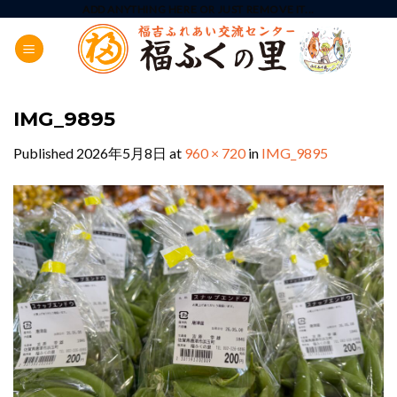
Skip
ADD ANYTHING HERE OR JUST REMOVE IT...
to
content
IMG_9895
Published
2026年5月8日
at
960 × 720
in
IMG_9895