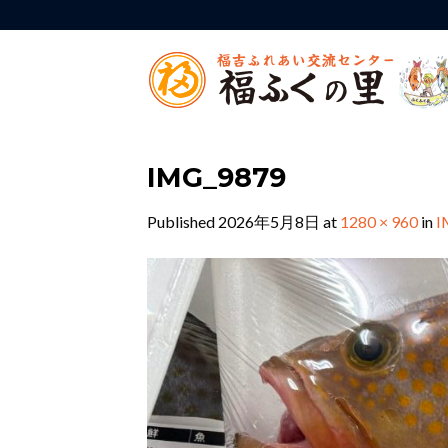
Skip
to
content
IMG_9879
Published
2026年5月8日
at
1280 × 960
in
I