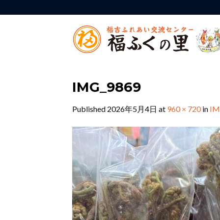
Skip
to
content
IMG_9869
Published
2026年5月4日
at
960 × 720
in
IM