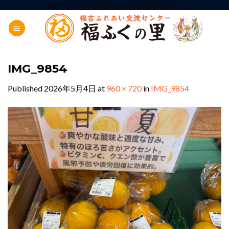
Skip
ADD ANYTHING HERE OR JUST REMOVE IT...
to
content
IMG_9854
Published
2026年5月4日
at
960 × 720
in
IMG_9854