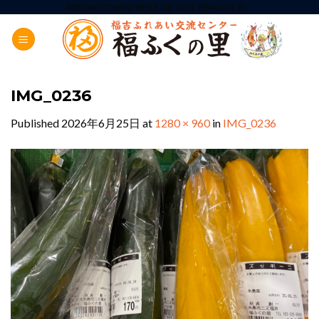
Skip
ADD ANYTHING HERE OR JUST REMOVE IT...
to
content
IMG_0236
Published
2026年6月25日
at
1280 × 960
in
IMG_0236