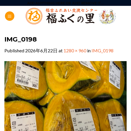
Skip
ADD ANYTHING HERE OR JUST REMOVE IT...
to
content
IMG_0198
Published
2026年6月22日
at
1280 × 960
in
IMG_0198