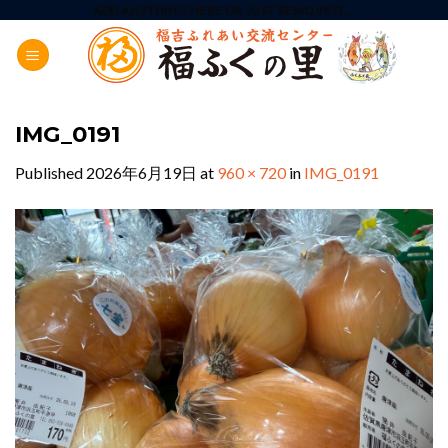
Skip
ADD ANYTHING HERE OR JUST REMOVE IT...
to
content
IMG_0191
Published
2026年6月19日
at
960 × 720
in
IMG_0191