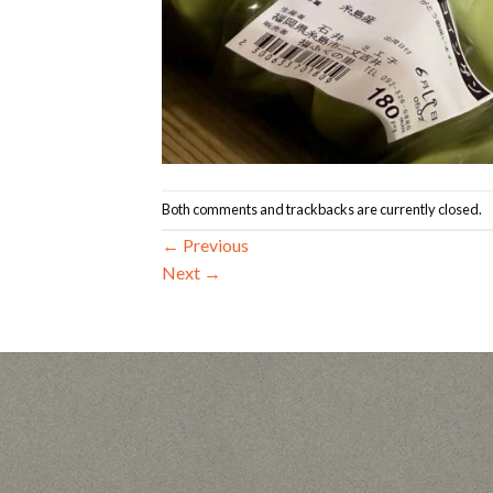
Both comments and trackbacks are currently closed.
←
Previous
Next
→