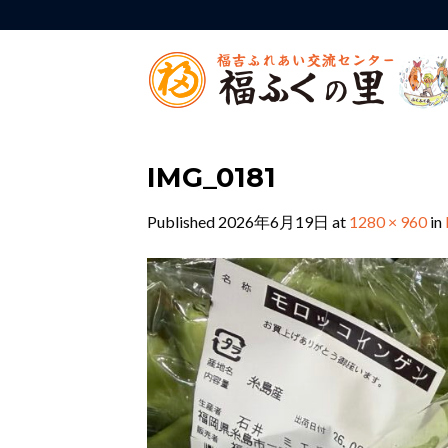
Skip
to
content
IMG_0181
Published
2026年6月19日
at
1280 × 960
in