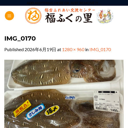
Skip
ADD ANYTHING HERE OR JUST REMOVE IT...
to
content
IMG_0170
Published
2026年6月19日
at
1280 × 960
in
IMG_0170