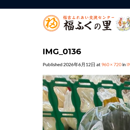
Skip
to
content
IMG_0136
Published
2026年6月12日
at
960 × 720
in
I