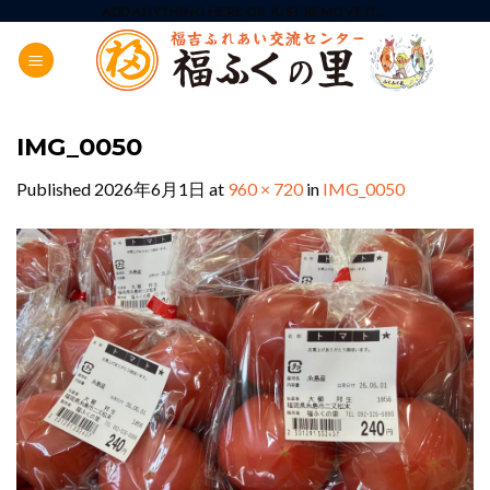
Skip
ADD ANYTHING HERE OR JUST REMOVE IT...
to
content
IMG_0050
Published
2026年6月1日
at
960 × 720
in
IMG_0050