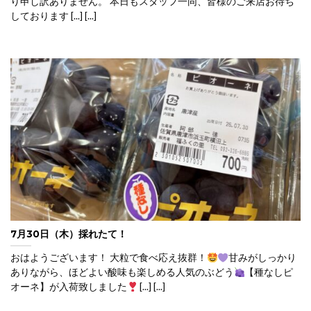
り申し訳ありません。 本日もスタッフ一同、皆様のご来店お待ち
しております [...] [...]
7月30日（木）採れたて！
おはようございます！ 大粒で食べ応え抜群！
甘みがしっかり
ありながら、ほどよい酸味も楽しめる人気のぶどう
【種なしピ
オーネ】が入荷致しました
[...] [...]