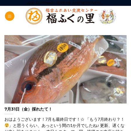
Skip
ADD ANYTHING HERE OR JUST REMOVE IT...
to
content
7月31日（金）採れたて！
おはようございます！7月も最終日です！☆ 「もう7月終わり？！
」と思うくらい、あっという間の1か月でしたね♪ 更新、遅くな