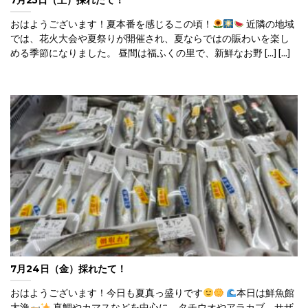
7月25日（土）採れたて！
おはようございます！夏本番を感じるこの頃！
近隣の地域
では、花火大会や夏祭りが開催され、夏ならではの賑わいを楽し
める季節になりました。 昼間は福ふくの里で、新鮮なお野 [...] [...]
7月24日（金）採れたて！
おはようございます！今日も夏真っ盛りです
本日は鮮魚館
大漁
真鯛やカマスなどを中心に、タチウオやアラカブ、サザ