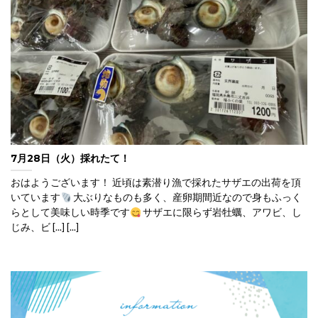
7月28日（火）採れたて！
おはようございます！ 近頃は素潜り漁で採れたサザエの出荷を頂
いています
大ぶりなものも多く、産卵期間近なので身もふっく
らとして美味しい時季です
サザエに限らず岩牡蠣、アワビ、し
じみ、ビ [...] [...]