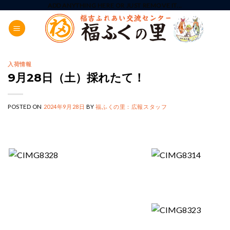
Skip
ADD ANYTHING HERE OR JUST REMOVE IT...
to
content
入荷情報
9月28日（土）採れたて！
POSTED ON
2024年9月28日
BY
福ふくの里：広報スタッフ