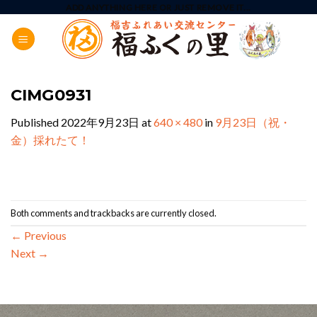
Skip
ADD ANYTHING HERE OR JUST REMOVE IT...
to
content
CIMG0931
Published
2022年9月23日
at
640 × 480
in
9月23日（祝・
金）採れたて！
Both comments and trackbacks are currently closed.
←
Previous
Next
→