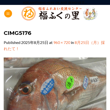
Skip
ADD ANYTHING HERE OR JUST REMOVE IT...
to
content
CIMG5176
Published
2025年8月25日
at
960 × 720
in
8月25日（月）採
れたて！