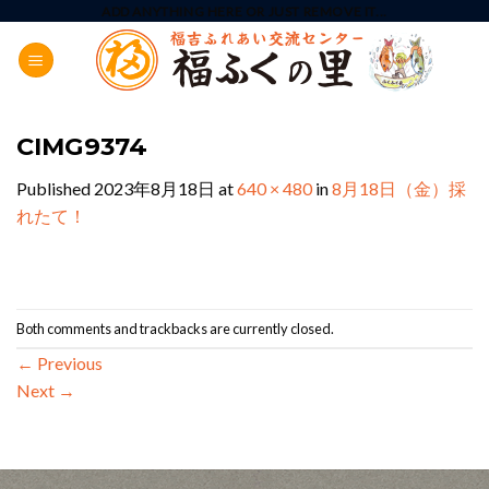
Skip
ADD ANYTHING HERE OR JUST REMOVE IT...
to
content
CIMG9374
Published
2023年8月18日
at
640 × 480
in
8月18日（金）採
れたて！
Both comments and trackbacks are currently closed.
←
Previous
Next
→