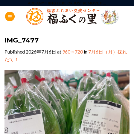
Skip
ADD ANYTHING HERE OR JUST REMOVE IT...
to
content
IMG_7477
Published
2026年7月6日
at
960 × 720
in
7月6日（月）採れ
たて！