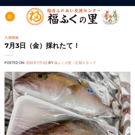
Skip
ADD ANYTHING HERE OR JUST REMOVE IT...
to
content
入荷情報
7月3日（金）採れたて！
POSTED ON
2026年7月3日
BY
福ふくの里：広報スタッフ