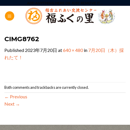
Skip
ADD ANYTHING HERE OR JUST REMOVE IT...
to
content
CIMG8762
Published
2023年7月20日
at
640 × 480
in
7月20日（木）採
れたて！
Both comments and trackbacks are currently closed.
←
Previous
Next
→