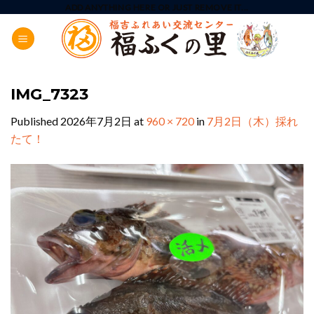
Skip
ADD ANYTHING HERE OR JUST REMOVE IT...
to
content
IMG_7323
Published
2026年7月2日
at
960 × 720
in
7月2日（木）採れ
たて！