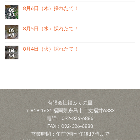
8月6日（木）採れたて！
06
8月
8月5日（水）採れたて！
05
8月
8月4日（火）採れたて！
04
8月
有限会社福ふくの里
〒819-1631 福岡県糸島市二丈福井6333
電話：092-326-6886
FAX：092-326-6888
営業時間：午前9時〜午後17時まで