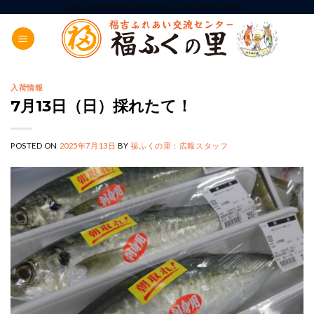
Skip
ADD ANYTHING HERE OR JUST REMOVE IT...
to
content
入荷情報
7月13日（日）採れたて！
POSTED ON
2025年7月13日
BY
福ふくの里：広報スタッフ