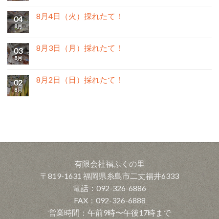
8月4日（火）採れたて！
04
8月
8月3日（月）採れたて！
03
8月
8月2日（日）採れたて！
02
8月
有限会社福ふくの里
〒819-1631 福岡県糸島市二丈福井6333
電話：092-326-6886
FAX：092-326-6888
営業時間：午前9時〜午後17時まで