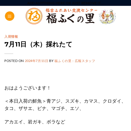
Skip
ADD ANYTHING HERE OR JUST REMOVE IT...
to
content
入荷情報
7月11日（木）採れたて
POSTED ON
2024年7月11日
BY
福ふくの里：広報スタッフ
おはようございます！
＜本日入荷の鮮魚＞青アジ、スズキ、カマス、クロダイ、
タコ、ザサエ、ビナ、マゴチ、エソ、
アカエイ、岩ガキ、ボラなど