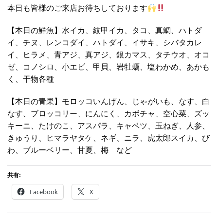
本日も皆様のご来店お待ちしております
【本日の鮮魚】水イカ、紋甲イカ、タコ、真鯛、ハトダ
イ、チヌ、レンコダイ、ハトダイ、イサキ、シバタカレ
イ、ヒラメ、青アジ、真アジ、銀カマス、タチウオ、オコ
ゼ、コノシロ、小エビ、甲貝、岩牡蠣、塩わかめ、あかも
く、干物各種
【本日の青果】モロッコいんげん、じゃがいも、なす、白
なす、ブロッコリー、にんにく、カボチャ、空心菜、ズッ
キーニ、たけのこ、アスパラ、キャベツ、玉ねぎ、人参、
きゅうり、ヒマラヤタケ、ネギ、ニラ、虎太郎スイカ、び
わ、ブルーベリー、甘夏、梅 など
共有:
Facebook
X