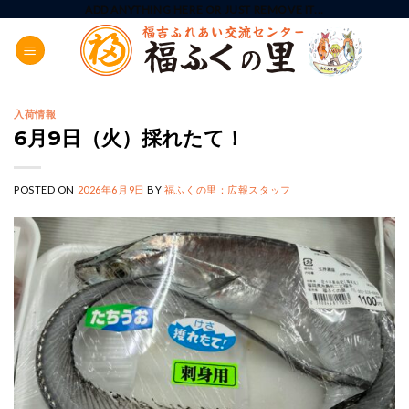
Skip
ADD ANYTHING HERE OR JUST REMOVE IT...
to
content
入荷情報
6月9日（火）採れたて！
POSTED ON
2026年6月9日
BY
福ふくの里：広報スタッフ