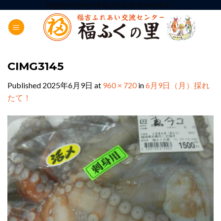
Skip
ADD ANYTHING HERE OR JUST REMOVE IT...
to
content
CIMG3145
Published
2025年6月9日
at
960 × 720
in
6月9日（月）採れ
たて！