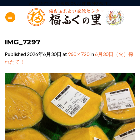
Skip
ADD ANYTHING HERE OR JUST REMOVE IT...
to
content
IMG_7297
Published
2026年6月30日
at
960 × 720
in
6月30日（火）採
れたて！