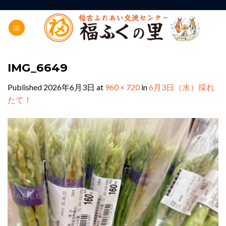
Skip
ADD ANYTHING HERE OR JUST REMOVE IT...
to
content
IMG_6649
Published
2026年6月3日
at
960 × 720
in
6月3日（水）採れ
たて！