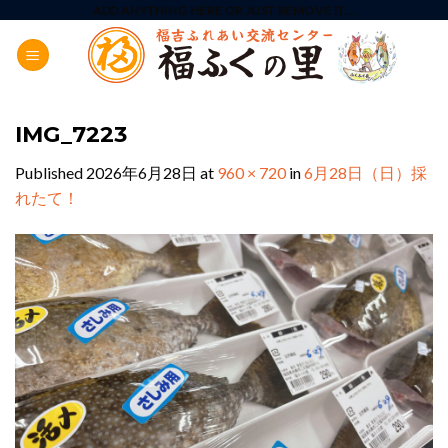
Skip
ADD ANYTHING HERE OR JUST REMOVE IT...
to
content
IMG_7223
Published
2026年6月28日
at
960 × 720
in
6月28日（日）採
れたて！