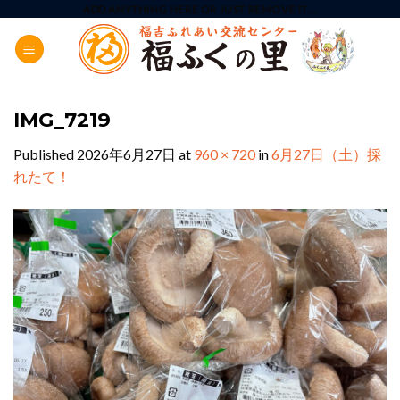
Skip
ADD ANYTHING HERE OR JUST REMOVE IT...
to
content
IMG_7219
Published
2026年6月27日
at
960 × 720
in
6月27日（土）採
れたて！