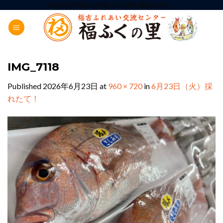
Skip
ADD ANYTHING HERE OR JUST REMOVE IT...
to
content
IMG_7118
Published
2026年6月23日
at
960 × 720
in
6月23日（火）採
れたて！