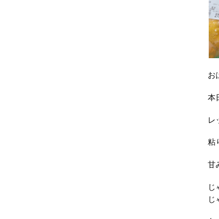
お
本
レ
粘
甘
じ
じ