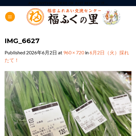
Skip
ADD ANYTHING HERE OR JUST REMOVE IT...
to
content
IMG_6627
Published
2026年6月2日
at
960 × 720
in
6月2日（火）採れ
たて！