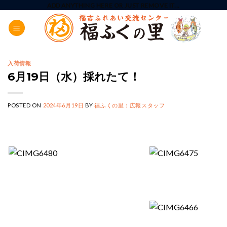
Skip
ADD ANYTHING HERE OR JUST REMOVE IT...
to
content
入荷情報
6月19日（水）採れたて！
POSTED ON
2024年6月19日
BY
福ふくの里：広報スタッフ