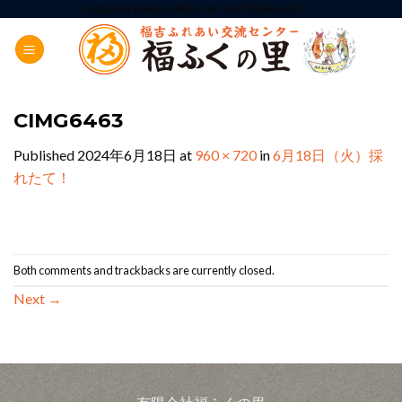
Skip
ADD ANYTHING HERE OR JUST REMOVE IT...
to
content
CIMG6463
Published
2024年6月18日
at
960 × 720
in
6月18日（火）採
れたて！
Both comments and trackbacks are currently closed.
Next
→