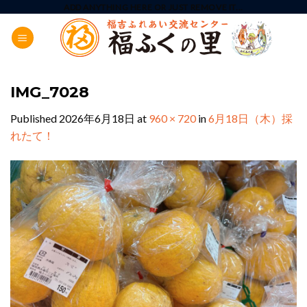
Skip
ADD ANYTHING HERE OR JUST REMOVE IT...
to
content
IMG_7028
Published
2026年6月18日
at
960 × 720
in
6月18日（木）採
れたて！