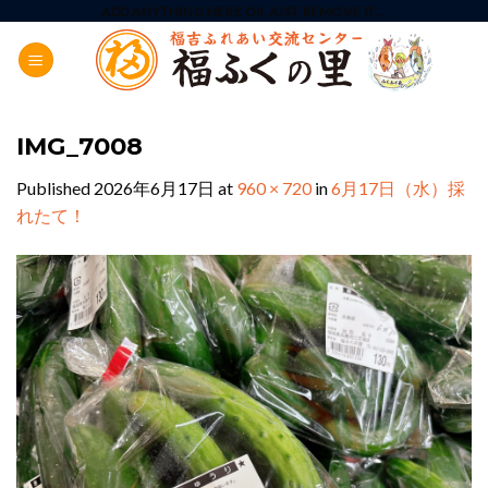
Skip
ADD ANYTHING HERE OR JUST REMOVE IT...
to
content
IMG_7008
Published
2026年6月17日
at
960 × 720
in
6月17日（水）採
れたて！