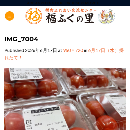
Skip
ADD ANYTHING HERE OR JUST REMOVE IT...
to
content
IMG_7004
Published
2026年6月17日
at
960 × 720
in
6月17日（水）採
れたて！