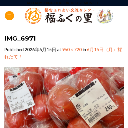
Skip
ADD ANYTHING HERE OR JUST REMOVE IT...
to
content
IMG_6971
Published
2026年6月15日
at
960 × 720
in
6月15日（月）採
れたて！