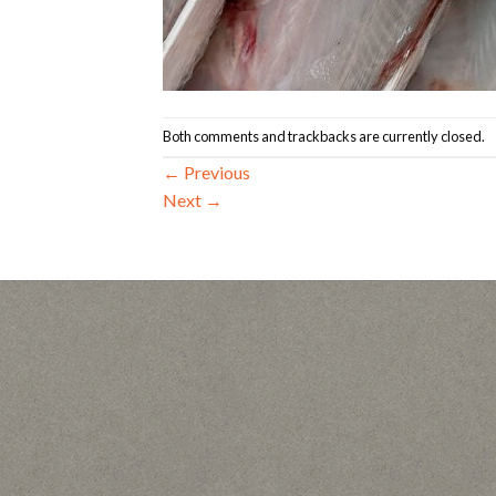
Both comments and trackbacks are currently closed.
←
Previous
Next
→