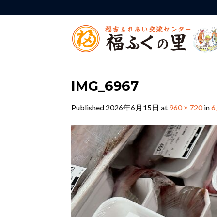
Skip
to
content
IMG_6967
Published
2026年6月15日
at
960 × 720
in