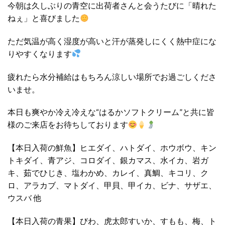
今朝は久しぶりの青空に出荷者さんと会うたびに「晴れた
ねぇ」と喜びました
ただ気温が高く湿度が高いと汗が蒸発しにくく熱中症にな
りやすくなります
疲れたら水分補給はもちろん涼しい場所でお過ごしくださ
いませ。
本日も爽やか冷え冷えな“はるかソフトクリーム”と共に皆
様のご来店をお待ちしております
【本日入荷の鮮魚】ヒエダイ、ハトダイ、ホウボウ、キン
トキダイ、青アジ、コロダイ、銀カマス、水イカ、岩ガ
キ、茹でひじき、塩わかめ、カレイ、真鯛、キコリ、ク
ロ、アラカブ、マトダイ、甲貝、甲イカ、ビナ、サザエ、
ウスバ 他
【本日入荷の青果】びわ、虎太郎すいか、すもも、梅、ト