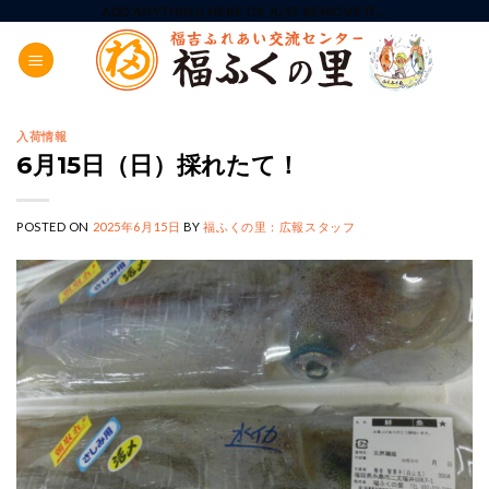
Skip
ADD ANYTHING HERE OR JUST REMOVE IT...
to
content
入荷情報
6月15日（日）採れたて！
POSTED ON
2025年6月15日
BY
福ふくの里：広報スタッフ