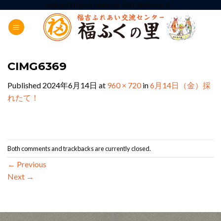
Skip
ADD ANYTHING HERE OR JUST REMOVE IT...
to
content
CIMG6369
Published
2024年6月14日
at
960 × 720
in
6月14日（金）採
れたて！
Both comments and trackbacks are currently closed.
←
Previous
Next
→