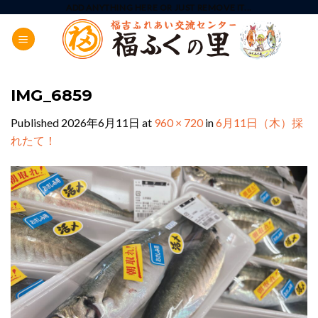
Skip
ADD ANYTHING HERE OR JUST REMOVE IT...
to
content
IMG_6859
Published
2026年6月11日
at
960 × 720
in
6月11日（木）採
れたて！