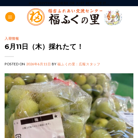
Skip
ADD ANYTHING HERE OR JUST REMOVE IT...
to
content
入荷情報
6月11日（木）採れたて！
POSTED ON
2026年6月11日
BY
福ふくの里：広報スタッフ