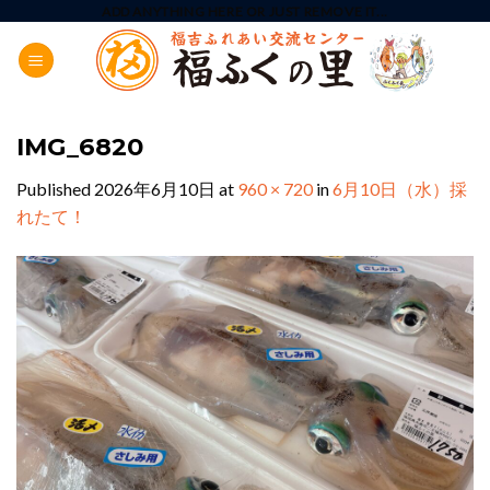
Skip
ADD ANYTHING HERE OR JUST REMOVE IT...
to
content
IMG_6820
Published
2026年6月10日
at
960 × 720
in
6月10日（水）採
れたて！