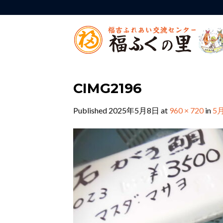
Skip
to
content
CIMG2196
Published
2025年5月8日
at
960 × 720
in
5