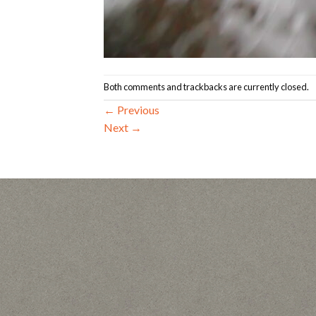
Both comments and trackbacks are currently closed.
←
Previous
Next
→