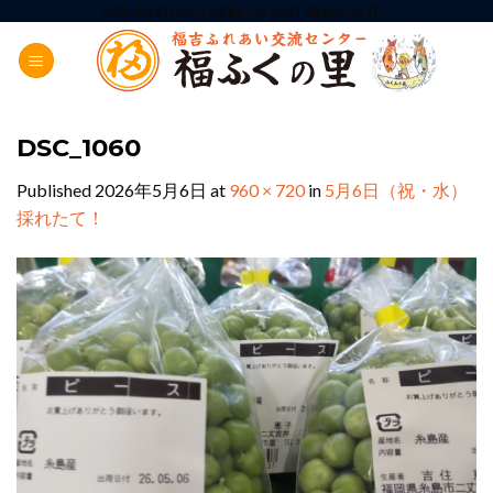
Skip
ADD ANYTHING HERE OR JUST REMOVE IT...
to
content
DSC_1060
Published
2026年5月6日
at
960 × 720
in
5月6日（祝・水）
採れたて！