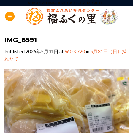
Skip
ADD ANYTHING HERE OR JUST REMOVE IT...
to
content
IMG_6591
Published
2026年5月31日
at
960 × 720
in
5月31日（日）採
れたて！