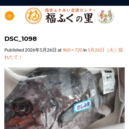
Skip
ADD ANYTHING HERE OR JUST REMOVE IT...
to
content
DSC_1098
Published
2026年5月26日
at
960 × 720
in
5月26日（火）採
れたて！